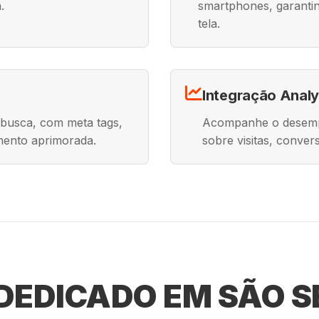
.
smartphones, garantin
tela.
Integração Analy
 busca, com meta tags,
Acompanhe o desempe
mento aprimorada.
sobre visitas, conve
EDICADO EM SÃO S