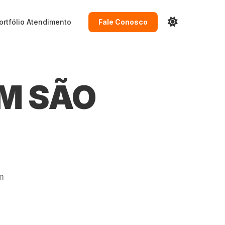
ortfólio
Atendimento
Fale Conosco
EM SÃO
m