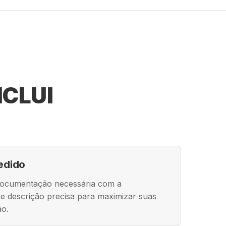
NCLUI
edido
documentação necessária com a
a e descrição precisa para maximizar suas
ão.