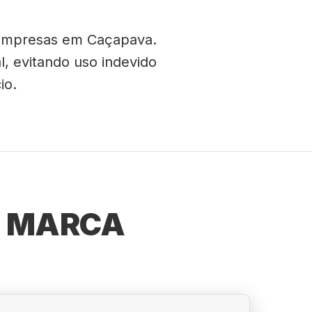
a empresas em Caçapava.
l, evitando uso indevido
io.
E MARCA