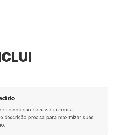
NCLUI
edido
documentação necessária com a
a e descrição precisa para maximizar suas
ão.