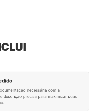
NCLUI
edido
documentação necessária com a
a e descrição precisa para maximizar suas
ão.