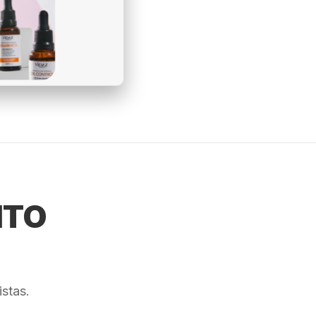
NTO
stas.